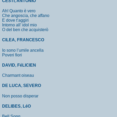
CESTI, ANTONIO
Ah! Quanto è vero
Che angoscia, che affano
E dove t’aggiri
Intorno all’ idol mio
O del ben che acquisterò
CILEA, FRANCESCO
Io sono l’umile ancella
Poveri fiori
DAVID, FéLICIEN
Charmant oiseau
DE LUCA, SEVERO
Non posso disperar
DELIBES, LéO
Bell Song