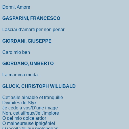
Dormi, Amore
GASPARINI, FRANCESCO
Lasciar d’amarti per non penar
GIORDANI, GIUSEPPE
Caro mio ben
GIORDANO, UMBERTO
La mamma morta
GLUCK, CHRISTOPH WILLIBALD
Cet asile aimable et tranquille
Divinités du Styx
Je cède à vos/D’une image
Non, cet affreux/Je t’implore
O del mio dolce ardor
O malheureuse Iphigénie!
O race/O toi qui prolongeas