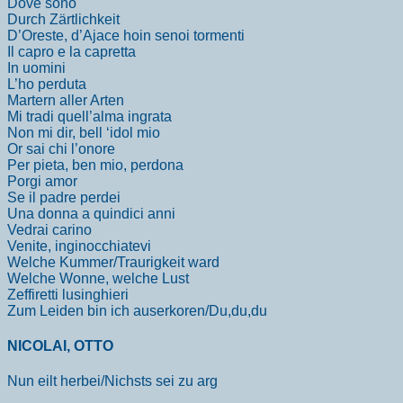
Dove sono
Durch Zärtlichkeit
D’Oreste, d’Ajace hoin senoi tormenti
Il capro e la capretta
In uomini
L’ho perduta
Martern aller Arten
Mi tradi quell’alma ingrata
Non mi dir, bell ‘idol mio
Or sai chi l’onore
Per pieta, ben mio, perdona
Porgi amor
Se il padre perdei
Una donna a quindici anni
Vedrai carino
Venite, inginocchiatevi
Welche Kummer/Traurigkeit ward
Welche Wonne, welche Lust
Zeffiretti lusinghieri
Zum Leiden bin ich auserkoren/Du,du,du
NICOLAI, OTTO
Nun eilt herbei/Nichsts sei zu arg