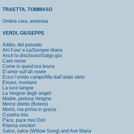
TRAETTA, TOMMASO
Ombra cara, amorosa
VERDI, GIUSEPPE
Addio, del passato
Ah! Fors’ e lui/Sempre libera
Anch’io dischiuso/Salgo gia
Caro nome
Come in quest’ora bruna
D’amor sull’ali rosee
Ecco l’orrido campo/Ma dall’arido stelo
Ernani, involami
La luce langue
La Vergine degli angeli
Madre, pietosa Vergine
Merce diletto (Bolero)
Morrò, ma prima in grazia
O patria mia
Pace, pace mio Dio!
Ritorna vincitor!
Salce, salce (Willow Song) and Ave Maria