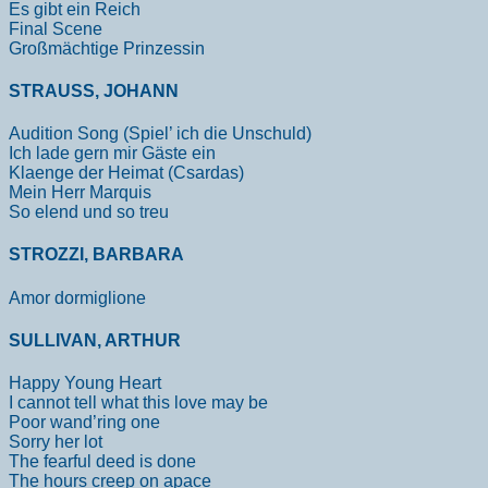
Es gibt ein Reich
Final Scene
Großmächtige Prinzessin
STRAUSS, JOHANN
Audition Song (Spiel’ ich die Unschuld)
Ich lade gern mir Gäste ein
Klaenge der Heimat (Csardas)
Mein Herr Marquis
So elend und so treu
STROZZI, BARBARA
Amor dormiglione
SULLIVAN, ARTHUR
Happy Young Heart
I cannot tell what this love may be
Poor wand’ring one
Sorry her lot
The fearful deed is done
The hours creep on apace