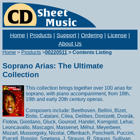
Home
|
Products
|
Support
|
Ordering
|
License
|
About Us
Home
>
Products
>
00220511
> Contents Listing
Soprano Arias: The Ultimate
Collection
This collection brings together over 100 arias for
soprano, with piano accompaniment, from 18th,
19th and early 20th century operas.
Composers include: Beethoven, Bellini, Bizet,
Boito, Catalani, Cilea, Delibes, Donizetti, Dvorák,
Flotow, Giordano, Gluck, Gounod, Handel, Korngold, Lehar,
Leoncavallo, Mascagni, Massenet, Méhul, Meyerbeer,
Mozart, Mussorgsky, Nicolai, Offenbach, Ponchielli, Puccini,
Purcell, Rossini, Smetana, J. Strauss, R. Strauss, Sullivan,